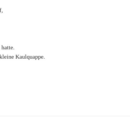
f,
 hatte.
e kleine Kaulquappe.